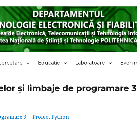
 Electronică și Fiabilitate
cercetare
Educație
Laboratoare
Evenime
lor și limbaje de programare 3
ogramare 3 – Proiect Python