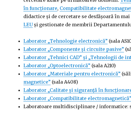
cercetare axate pe următoarele domenii:
Tehn
în funcționare
,
Compatibilitate electromagne
didactice și de cercetare se desfășoară în ma
LEU
și gestionate de membrii Departamentulu
Laborator „Tehnologie electronică”
(sala AS1
Laborator „Componente și circuite pasive”
(să
Laborator „Tehnici CAD” și „Tehnologii de in
Laborator „Optoelectronică”
(sala A210)
Laborator „Materiale pentru electronică”
(săl
magnetice”
(sala A408)
Laborator „Calitate și siguranță în funcționar
Laborator „Compatibilitate electromagnetică
Laboratoare multidisciplinare / informatice: 