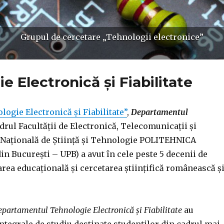
Grupul de cercetare „Tehnologii electronice”
Grupul de cercetare „Optoelectronică”
 Electronică şi Fiabilitate
logie Electronică şi Fiabilitate”
,
Departamentul
drul Facultății de Electronică, Telecomunicații și
 Națională de Știință și Tehnologie POLITEHNICA
n București – UPB) a avut în cele peste 5 decenii de
area educațională și cercetarea științifică românească ș
epartamentul Tehnologie Electronică şi Fiabilitate
au