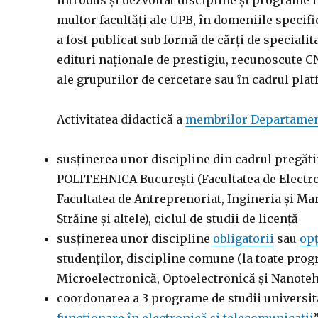
introdus și dezvoltat discipline și programe 
multor facultăți ale UPB, în domeniile specif
a fost publicat sub formă de cărți de speciali
edituri naționale de prestigiu, recunoscute C
ale grupurilor de cercetare sau în cadrul pla
Activitatea didactică a
membrilor Departamen
susținerea unor discipline din cadrul pregătir
POLITEHNICA București (Facultatea de Electro
Facultatea de Antreprenoriat, Ingineria și Ma
Străine și altele), ciclul de studii de licență
susținerea unor discipline
obligatorii
sau
opț
studenților, discipline comune (la toate prog
Microelectronică, Optoelectronică și Nanote
coordonarea a 3 programe de studii universit