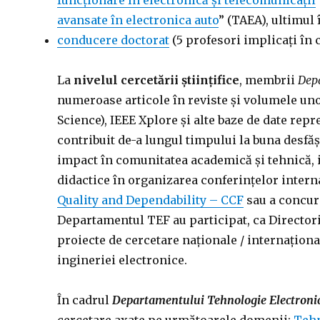
funcţionare în electronică şi telecomunicaţii
avansate în electronica auto
” (TAEA), ultimul
conducere doctorat
(5 profesori implicați în 
La
nivelul cercetării științifice
, membrii
Depa
numeroase articole în reviste și volumele un
Science), IEEE Xplore și alte baze de date re
contribuit de-a lungul timpului la buna desfă
impact în comunitatea academică și tehnică, 
didactice în organizarea conferințelor inter
Quality and Dependability – CCF
sau a concur
Departamentul TEF au participat, ca Director
proiecte de cercetare naționale / internaționa
ingineriei electronice.
În cadrul
Departamentului Tehnologie Electronică