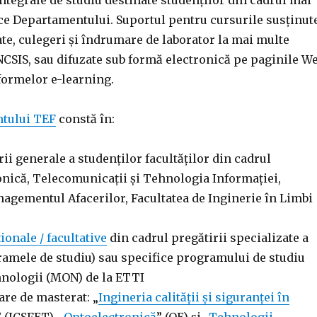
integrale de studiu destinate studenților din cadrul mai
ice Departamentului. Suportul pentru cursurile susținut
tate, culegeri și îndrumare de laborator la mai multe
NCSIS, sau difuzate sub formă electronică pe paginile W
tformelor e-learning.
tului TEF
constă în:
ii generale a studenților facultăților din cadrul
nică, Telecomunicații și Tehnologia Informației,
nagementul Afacerilor, Facultatea de Inginerie în Limbi
ionale / facultative
din cadrul pregătirii specializate a
ramele de studiu) sau specifice programului de studiu
hnologii (MON) de la ETTI
are de masterat: „
Ingineria calităţii şi siguranţei în