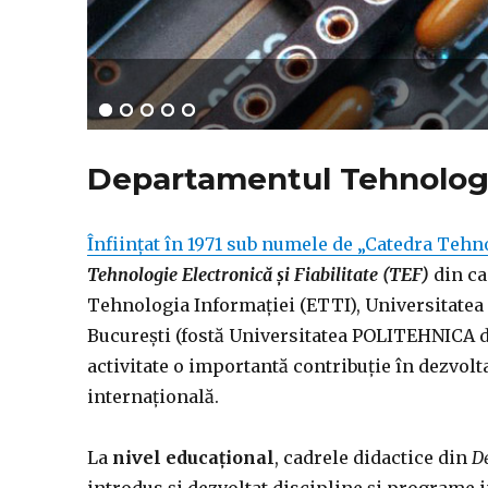
Departamentul Tehnologie
Înființat în 1971 sub numele de „Catedra Tehno
Tehnologie Electronică şi Fiabilitate (TEF)
din ca
Tehnologia Informației (ETTI), Universitatea
București (fostă Universitatea POLITEHNICA di
activitate o importantă contribuție în dezvolt
internațională.
La
nivel educațional
, cadrele didactice din
D