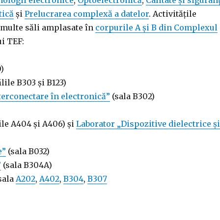
ologii electronice
,
Optoelectronică
,
Calitate și siguran
tică
și
Prelucrarea complexă a datelor
. Activitățile
i multe săli amplasate în
corpurile A și B din Complexul
i TEF:
0)
lile B303 și B123)
terconectare în electronică”
(sala B302)
ile A404 și A406) și
Laborator „Dispozitive dielectrice ș
e”
(sala B032)
”
(sala B304A)
sala
A202
,
A402
,
B304
,
B307