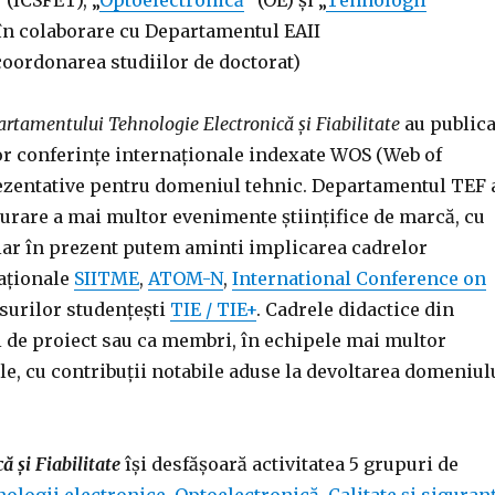
” (ICSFET), „
Optoelectronică
” (OE) și „
Tehnologii
 în colaborare cu Departamentul EAII
coordonarea studiilor de doctorat)
rtamentului Tehnologie Electronică şi Fiabilitate
au publica
or conferințe internaționale indexate WOS (Web of
prezentative pentru domeniul tehnic. Departamentul TEF 
șurare a mai multor evenimente științifice de marcă, cu
iar în prezent putem aminti implicarea cadrelor
naționale
SIITME
,
ATOM-N
,
International Conference on
surilor studențești
TIE / TIE+
. Cadrele didactice din
i de proiect sau ca membri, în echipele mai multor
le, cu contribuții notabile aduse la devoltarea domeniul
 și Fiabilitate
își desfășoară activitatea 5 grupuri de